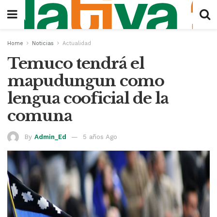
Home
Noticias
Actualidad
Temuco tendrá el
mapudungun como
lengua cooficial de la
comuna
By
Admin_Ed
5 años Ago