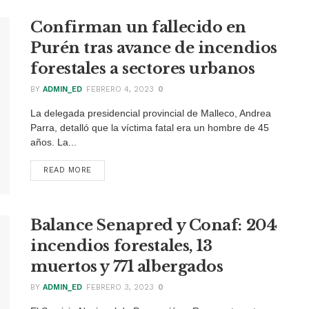
Confirman un fallecido en
Purén tras avance de incendios
forestales a sectores urbanos
BY
ADMIN_ED
FEBRERO 4, 2023
0
La delegada presidencial provincial de Malleco, Andrea
Parra, detalló que la víctima fatal era un hombre de 45
años. La...
READ MORE
DETAILS
Balance Senapred y Conaf: 204
incendios forestales, 13
muertos y 771 albergados
BY
ADMIN_ED
FEBRERO 3, 2023
0