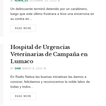
BY
ADMIN_ED
DICIEMBRE 20, 2023
0
Un delincuente terminó detenido por un carabinero,
luego que este último frustrara a tiros una encerrona en
su contra en...
READ MORE
DETAILS
Hospital de Urgencias
Veterinarias de Campaña en
Lumaco
BY
DANI
MARZO 8, 2023
0
En Radio Nativa las buenas iniciativas las damos a
conocer, felicitamos y reconocemos la noble labor de
todas y todos...
READ MORE
DETAILS