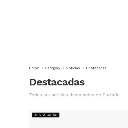
Radio Nativa en a
Televisión transm
manera exclusiva 
importante fiesta l
Home
Category
Noticias
Destacadas
Destacadas
Todas las noticias destacadas en Portada.
DESTACADAS