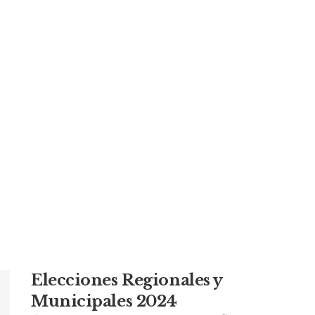
lianza con NIC
itirán de
parte de esta
ocal.
Elecciones Regionales y
Municipales 2024