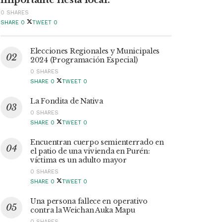
0 SHARES
SHARE
0
TWEET
0
Elecciones Regionales y Municipales
2024 (Programación Especial)
0 SHARES
SHARE
0
TWEET
0
La Fondita de Nativa
0 SHARES
SHARE
0
TWEET
0
Encuentran cuerpo semienterrado en
el patio de una vivienda en Purén:
víctima es un adulto mayor
0 SHARES
SHARE
0
TWEET
0
Una persona fallece en operativo
contra la Weichan Auka Mapu
0 SHARES