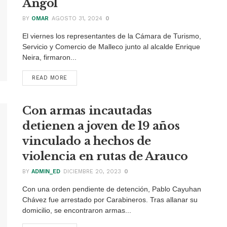
Angol
BY
OMAR
AGOSTO 31, 2024
0
El viernes los representantes de la Cámara de Turismo,
Servicio y Comercio de Malleco junto al alcalde Enrique
Neira, firmaron...
READ MORE
DETAILS
Con armas incautadas
detienen a joven de 19 años
vinculado a hechos de
violencia en rutas de Arauco
BY
ADMIN_ED
DICIEMBRE 20, 2023
0
Con una orden pendiente de detención, Pablo Cayuhan
Chávez fue arrestado por Carabineros. Tras allanar su
domicilio, se encontraron armas...