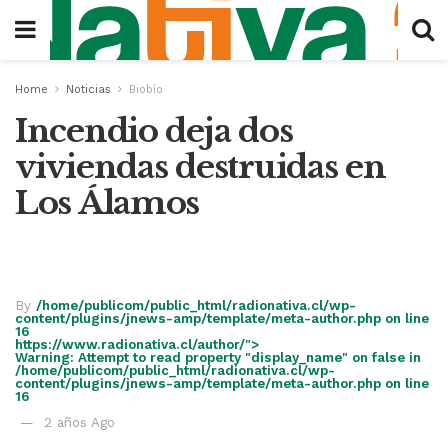
Home
Noticias
Biobío
Incendio deja dos
viviendas destruidas en
Los Álamos
/home/publicom/public_html/radionativa.cl/wp-
content/plugins/jnews-amp/template/meta-author.php on line
8
https://secure.gravatar.com/avatar/?s=24&d=mm&r=g"
width="24" height="24" layout="fixed">
By
/home/publicom/public_html/radionativa.cl/wp-
content/plugins/jnews-amp/template/meta-author.php on line
16
https://www.radionativa.cl/author/">
Warning
: Attempt to read property "display_name" on false in
/home/publicom/public_html/radionativa.cl/wp-
content/plugins/jnews-amp/template/meta-author.php
on line
16
2 años Ago