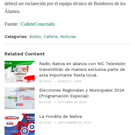
deberá ser esclarecida por el equipo técnico de Bomberos de los
Álamos.
Fuente :
CañeteConectado
Categories:
Biobío
,
Cañete
,
Noticias
Related Content
Radio Nativa en alianza con NIC Televisión
transmitirán de manera exclusiva parte de
esta importante fiesta local.
BY
DANI
MARZO 7, 2025
Elecciones Regionales y Municipales 2024
(Programación Especial)
BY
DANI
OCTUBRE 25, 2024
La Fondita de Nativa
BY
DANI
SEPTIEMBRE 23, 2024