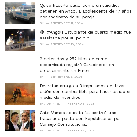
Quiso hacerlo pasar como un suicidio:
detienen en Angol a adolescente de 17 años
por asesinato de su pareja
BY
SEPTIEMBRE 11, 2024
🔴 [#Angol] Estudiante de cuarto medio fue
asesinada por su pololo.
BY
SEPTIEMBRE 10, 2024
2 detenidos y 252 kilos de carne
decomisada registró Carabineros en
procedimiento en Purén
BY
SEPTIEMBRE 3, 2024
Decretan arraigo a 3 imputados de llevar
bidón con combustible para hacer asado en
medio de incendios
BY
ADMIN_ED
FEBRERO 5, 2023
Chile Vamos apuesta "al centro" tras
fracasado pacto con Republicanos por
Consejo Constitucional
BY
ADMIN_ED
FEBRERO 4, 2023