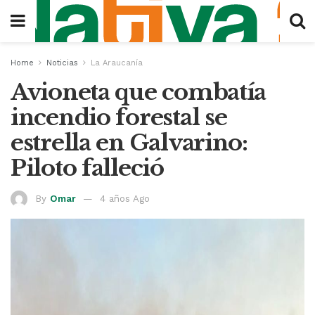
Home
Noticias
La Araucanía
Avioneta que combatía
incendio forestal se
estrella en Galvarino:
Piloto falleció
By
Omar
4 años Ago