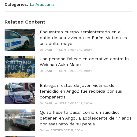
Categories:
La Araucanía
Related Content
Encuentran cuerpo semienterrado en el
patio de una vivienda en Purén: víctima es
un adulto mayor
BY
DANI
SEPTIEMBRE 12, 2024
Una persona fallece en operativo contra la
Weichan Auka Mapu
BY
DANI
SEPTIEMBRE 12, 2024
Entregan restos de joven víctima de
femicidio en Angol: fue recibida por sus
compañeros
BY
DANI
SEPTIEMBRE 12, 2024
Quiso hacerlo pasar como un suicidio:
detienen en Angol a adolescente de 17 años
por asesinato de su pareja
BY
SEPTIEMBRE 11, 2024