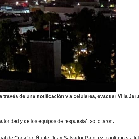
a través de una notificación vía celulares, evacuar Villa Jer
utoridad y de los equipos de respuesta”, solicitaron.
onal de Conaf en Ñuble, Juan Salvador Ramírez, confirmó vía t