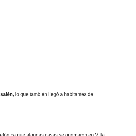
usalén
, lo que también llegó a habitantes de
elefónica que algunas casas se quemaron en Villa