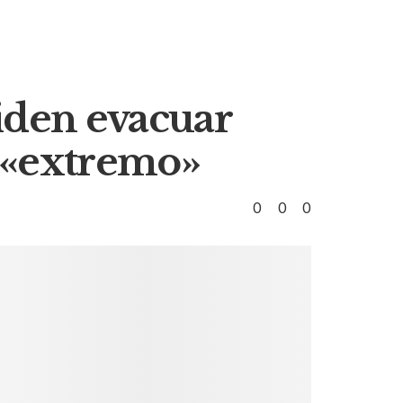
piden evacuar
o «extremo»
0
0
0