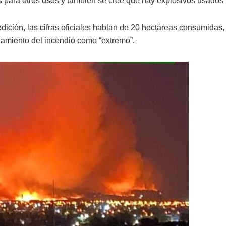
ios para otros usos y también se cree que hay explosivos usados p
edición, las cifras oficiales hablan de 20 hectáreas consumidas,
rtamiento del incendio como “extremo”.