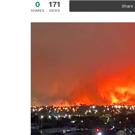
0
171
Share
SHARES
VIEWS